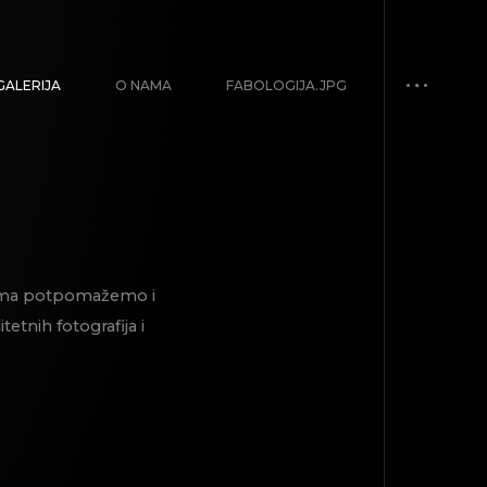
GALERIJA
O NAMA
FABOLOGIJA.JPG
inama potpomažemo i
etnih fotografija i